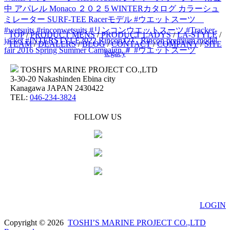
中
アパレル
Monaco
２０２５WINTERカタログ
カラーシュ
ミレーター
SURF-TEE
Racerモデル
#ウエットスーツ
#wetsuits
#rinconwetsuits #リンコンウエットスーツ #Tracker-
TOP
/
PRODUCT MENS
/
PRODUCT LADYS
/
LA-STYLE
/
jacket #INTERSTYLE2022
Rinconﾒﾝｽﾞ
Rincon premium model
TEAM
/
DEALERS
/
BLOG
/
CONTACT
/
COMPANY
/
SITE
fair 2016
Spring Summer Campaign
＃
#ウエットスーツ
legacy
TOSHI'S MARINE PROJECT CO.,LTD
3-30-20 Nakashinden Ebina city
Kanagawa JAPAN 2430422
TEL:
046-234-3824
FOLLOW US
LOGIN
Copyright © 2026
TOSHI’S MARINE PROJECT CO.,LTD