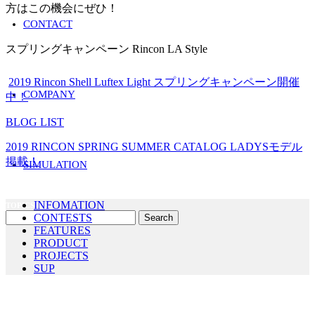
方はこの機会にぜひ！
CONTACT
Tag：
スプリングキャンペーン Rincon LA Style
2019 Rincon Shell Luftex Light スプリングキャンペーン開催
COMPANY
中！
BLOG LIST
2019 RINCON SPRING SUMMER CATALOG LADYSモデル
掲載！
SIMULATION
INFOMATION
TOPICS LIST
CONTESTS
FEATURES
PRODUCT
PROJECTS
SUP
Tag's LIST