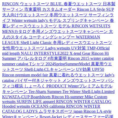
RINCON
ウェットスーツ
BLUE.
春夏ウエットスーツ
日本製
サーフィン
市東重明
カスタムオーダー
Rincon LA Style
SUP
大人向けウエットスーツ
冬用ウエットスーツ
サーフィンラ
イフ
Winter wetsuits
lady's モデル
スプリングキャンペーン
春
夏レディースウエットスーツ
モデル
RINCON WETSUITS
MENSカタログ
冬用メンズウエットスーツキャンペーン
大
人のスタイル
コーティングシャンプー
WATERMAN
LEAGUE
Shell Light Classic
冬用レディースウエットスーツ
女性用ウエットスーツ
Ladys wetsuits
UV対策
TMP-Official
mid length
NALU
INTERSTYLE2022
X-tend Gear
Rincon Hi
Summer アパレルタログ
#市東重明
Rincon 2015 winter catalog
summer catalog
Tシャツ
2024SpringSummerModel
真夏用ウエ
ットスーツ
Shell-Light-CLキャンペーン
UV効果
UPF50
Rincon premium model fair
真夏に着れるウエットスーツ
lady's
catalog
バイザー付きジャケット
メンズウエットスーツ
パシ
フィコ横浜
しょーろく
PRODUCT
Winterプレミアムモデル
キャンペーン
Tee-Sharts
Summer-Tee
Winter Shell-Light-Limited
KUWATA-CUP
Boardshorts
Rincon Hi-summer
Mike
Custom
wetsuits
SURFIN LIFE
apparel
RINCON WINTER CATALOG
Hooded wetsuits
OCEANS
california
RINCON WINTER
CATALOG LADYS
ムラサキスポーツ
japan
Rincon LA-style
Winterキャンペーン
Resort-Jacket
レディースサーファー応援