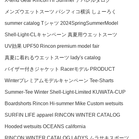
X-tend Gear
Rincon Hi Summer アパレルタログ
メンズウエットスーツ
パシフィコ横浜
しょーろく
summer catalog
Tシャツ
2024SpringSummerModel
Shell-Light-CLキャンペーン
真夏用ウエットスーツ
UV効果
UPF50
Rincon premium model fair
真夏に着れるウエットスーツ
lady's catalog
バイザー付きジャケット
Racerモデル
PRODUCT
Winterプレミアムモデルキャンペーン
Tee-Sharts
Summer-Tee
Winter Shell-Light-Limited
KUWATA-CUP
Boardshorts
Rincon Hi-summer
Mike
Custom wetsuits
SURFIN LIFE
apparel
RINCON WINTER CATALOG
Hooded wetsuits
OCEANS
california
RINCON WINTER CATALOG LADYS
ムラサキスポーツ