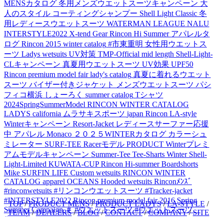
MENSカタログ
冬用メンズウエットスーツキャンペーン
大
人のスタイル
コーティングシャンプー
Shell Light Classic
冬
用レディースウエットスーツ
WATERMAN LEAGUE
NALU
INTERSTYLE2022
X-tend Gear
Rincon Hi Summer アパレルタ
ログ
Rincon 2015 winter catalog
#市東重明
女性用ウエットス
ーツ
Ladys wetsuits
UV対策
TMP-Official
mid length
Shell-Light-
CLキャンペーン
真夏用ウエットスーツ
UV効果
UPF50
Rincon premium model fair
lady's catalog
真夏に着れるウエット
スーツ
バイザー付きジャケット
メンズウエットスーツ
パシ
フィコ横浜
しょーろく
summer catalog
Tシャツ
2024SpringSummerModel
RINCON WINTER CATALOG
LADYS
california
ムラサキスポーツ
japan
Rincon LA-style
Winterキャンペーン
Resort-Jacket
レディースサーファー応援
中
アパレル
Monaco
２０２５WINTERカタログ
カラーシュ
ミレーター
SURF-TEE
Racerモデル
PRODUCT
Winterプレミ
アムモデルキャンペーン
Summer-Tee
Tee-Sharts
Winter Shell-
Light-Limited
KUWATA-CUP
Rincon Hi-summer
Boardshorts
Mike
SURFIN LIFE
Custom wetsuits
RINCON WINTER
CATALOG
apparel
OCEANS
Hooded wetsuits
Rinconﾒﾝｽﾞ
#rinconwetsuits #リンコンウエットスーツ #Tracker-jacket
#INTERSTYLE2022
Rincon premium model fair 2016
Spring
TOP
/
PRODUCT MENS
/
PRODUCT LADYS
/
LA-STYLE
/
Summer Campaign
＃
#ウエットスーツ
#ウエットスーツ
TEAM
/
DEALERS
/
BLOG
/
CONTACT
/
COMPANY
/
SITE