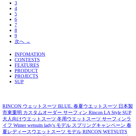
3
4
5
6
7
8
9
次へ →
INFOMATION
TOPICS LIST
CONTESTS
FEATURES
PRODUCT
PROJECTS
SUP
TAG's LIST
RINCON
ウェットスーツ
BLUE.
春夏ウエットスーツ
日本製
市東重明
カスタムオーダー
サーフィン
Rincon LA Style
SUP
大人向けウエットスーツ
冬用ウエットスーツ
サーフィンラ
イフ
Winter wetsuits
lady's モデル
スプリングキャンペーン
春
夏レディースウエットスーツ
モデル
RINCON WETSUITS