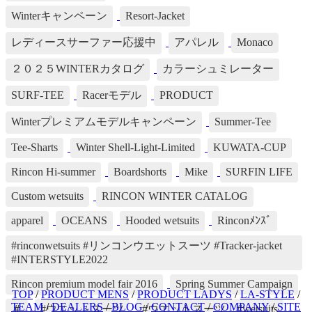
Winterキャンペーン
Resort-Jacket
レディースサーファー応援中
アパレル
Monaco
２０２５WINTERカタログ
カラーシュミレーター
SURF-TEE
Racerモデル
PRODUCT
Winterプレミアムモデルキャンペーン
Summer-Tee
Tee-Sharts
Winter Shell-Light-Limited
KUWATA-CUP
Rincon Hi-summer
Boardshorts
Mike
SURFIN LIFE
Custom wetsuits
RINCON WINTER CATALOG
apparel
OCEANS
Hooded wetsuits
Rinconﾒﾝｽﾞ
#rinconwetsuits #リンコンウエットスーツ #Tracker-jacket
#INTERSTYLE2022
Rincon premium model fair 2016
Spring Summer Campaign
TOP
/
PRODUCT MENS
/
PRODUCT LADYS
/
LA-STYLE
/
TEAM
/
DEALERS
/
BLOG
/
CONTACT
/
COMPANY
/
SITE
＃
#ウエットスーツ
#ウエットスーツ #wetsuits