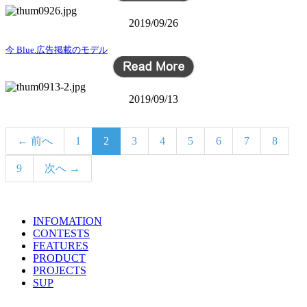
2019/09/26
今 Blue.広告掲載のモデル
2019/09/13
← 前へ
1
2
3
4
5
6
7
8
9
次へ →
INFOMATION
TOPICS LIST
CONTESTS
FEATURES
PRODUCT
PROJECTS
SUP