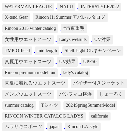
WATERMAN LEAGUE
NALU
INTERSTYLE2022
X-tend Gear
Rincon Hi Summer アパレルタログ
Rincon 2015 winter catalog
#市東重明
女性用ウエットスーツ
Ladys wetsuits
UV対策
TMP-Official
mid length
Shell-Light-CLキャンペーン
真夏用ウエットスーツ
UV効果
UPF50
Rincon premium model fair
lady's catalog
真夏に着れるウエットスーツ
バイザー付きジャケット
メンズウエットスーツ
パシフィコ横浜
しょーろく
summer catalog
Tシャツ
2024SpringSummerModel
RINCON WINTER CATALOG LADYS
california
ムラサキスポーツ
japan
Rincon LA-style