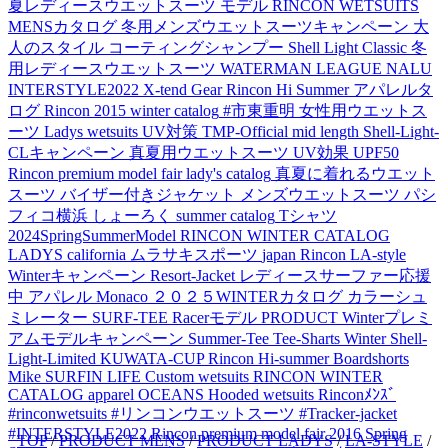
夏レディースウエットスーツ
モデル
RINCON WETSUITS
MENSカタログ
冬用メンズウエットスーツキャンペーン
大
人のスタイル
コーティングシャンプー
Shell Light Classic
冬
用レディースウエットスーツ
WATERMAN LEAGUE
NALU
INTERSTYLE2022
X-tend Gear
Rincon Hi Summer アパレルタ
ログ
Rincon 2015 winter catalog
#市東重明
女性用ウエットス
ーツ
Ladys wetsuits
UV対策
TMP-Official
mid length
Shell-Light-
CLキャンペーン
真夏用ウエットスーツ
UV効果
UPF50
Rincon premium model fair
lady's catalog
真夏に着れるウエット
スーツ
バイザー付きジャケット
メンズウエットスーツ
パシ
フィコ横浜
しょーろく
summer catalog
Tシャツ
2024SpringSummerModel
RINCON WINTER CATALOG
LADYS
california
ムラサキスポーツ
japan
Rincon LA-style
Winterキャンペーン
Resort-Jacket
レディースサーファー応援
中
アパレル
Monaco
２０２５WINTERカタログ
カラーシュ
ミレーター
SURF-TEE
Racerモデル
PRODUCT
Winterプレミ
アムモデルキャンペーン
Summer-Tee
Tee-Sharts
Winter Shell-
Light-Limited
KUWATA-CUP
Rincon Hi-summer
Boardshorts
Mike
SURFIN LIFE
Custom wetsuits
RINCON WINTER
CATALOG
apparel
OCEANS
Hooded wetsuits
Rinconﾒﾝｽﾞ
#rinconwetsuits #リンコンウエットスーツ #Tracker-jacket
#INTERSTYLE2022
Rincon premium model fair 2016
Spring
TOP
/
PRODUCT MENS
/
PRODUCT LADYS
/
LA-STYLE
/