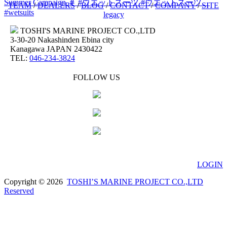
Summer Campaign
＃
#ウエットスーツ
#ウエットスーツ
TEAM
/
DEALERS
/
BLOG
/
CONTACT
/
COMPANY
/
SITE
#wetsuits
legacy
TOSHI'S MARINE PROJECT CO.,LTD
3-30-20 Nakashinden Ebina city
Kanagawa JAPAN 2430422
TEL:
046-234-3824
FOLLOW US
LOGIN
Copyright © 2026
TOSHI’S MARINE PROJECT CO.,LTD
Reserved