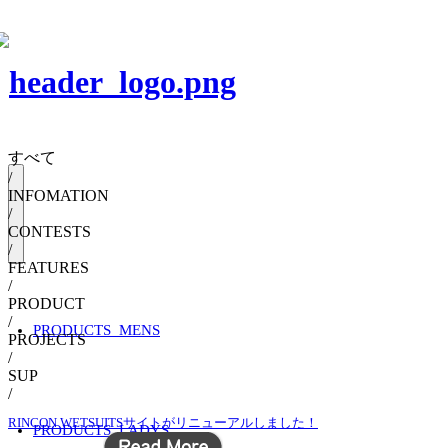
すべて
/
INFOMATION
/
CONTESTS
/
FEATURES
/
PRODUCT
/
PRODUCTS_MENS
PROJECTS
/
SUP
/
RINCON WETSUITSサイトがリニューアルしました！
PRODUCTS_LADYS