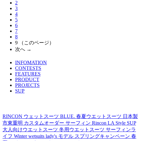
2
3
4
5
6
7
8
9
（このページ）
次へ →
INFOMATION
TOPICS LIST
CONTESTS
FEATURES
PRODUCT
PROJECTS
SUP
TAG's LIST
RINCON
ウェットスーツ
BLUE.
春夏ウエットスーツ
日本製
市東重明
カスタムオーダー
サーフィン
Rincon LA Style
SUP
大人向けウエットスーツ
冬用ウエットスーツ
サーフィンラ
イフ
Winter wetsuits
lady's モデル
スプリングキャンペーン
春