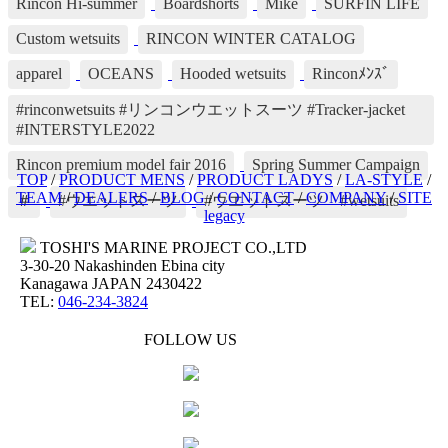
Rincon Hi-summer
Boardshorts
Mike
SURFIN LIFE
Custom wetsuits
RINCON WINTER CATALOG
apparel
OCEANS
Hooded wetsuits
Rinconﾒﾝｽﾞ
#rinconwetsuits #リンコンウエットスーツ #Tracker-jacket
#INTERSTYLE2022
Rincon premium model fair 2016
Spring Summer Campaign
TOP
/
PRODUCT MENS
/
PRODUCT LADYS
/
LA-STYLE
/
TEAM
/
DEALERS
/
BLOG
/
CONTACT
/
COMPANY
/
SITE
＃
#ウエットスーツ
#ウエットスーツ #wetsuits
legacy
TOSHI'S MARINE PROJECT CO.,LTD
3-30-20 Nakashinden Ebina city
Kanagawa JAPAN 2430422
TEL:
046-234-3824
FOLLOW US