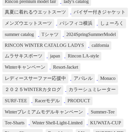
Rincon premium model fair
lady's catalog
真夏に着れるウエットスーツ
バイザー付きジャケット
メンズウエットスーツ
パシフィコ横浜
しょーろく
summer catalog
Tシャツ
2024SpringSummerModel
RINCON WINTER CATALOG LADYS
california
ムラサキスポーツ
japan
Rincon LA-style
Winterキャンペーン
Resort-Jacket
レディースサーファー応援中
アパレル
Monaco
２０２５WINTERカタログ
カラーシュミレーター
SURF-TEE
Racerモデル
PRODUCT
Winterプレミアムモデルキャンペーン
Summer-Tee
Tee-Sharts
Winter Shell-Light-Limited
KUWATA-CUP