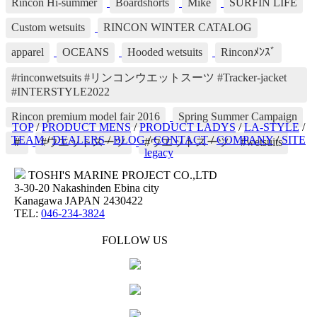
Rincon Hi-summer
Boardshorts
Mike
SURFIN LIFE
Custom wetsuits
RINCON WINTER CATALOG
apparel
OCEANS
Hooded wetsuits
Rinconﾒﾝｽﾞ
#rinconwetsuits #リンコンウエットスーツ #Tracker-jacket
#INTERSTYLE2022
Rincon premium model fair 2016
Spring Summer Campaign
TOP
/
PRODUCT MENS
/
PRODUCT LADYS
/
LA-STYLE
/
TEAM
/
DEALERS
/
BLOG
/
CONTACT
/
COMPANY
/
SITE
＃
#ウエットスーツ
#ウエットスーツ #wetsuits
legacy
TOSHI'S MARINE PROJECT CO.,LTD
3-30-20 Nakashinden Ebina city
Kanagawa JAPAN 2430422
TEL:
046-234-3824
FOLLOW US