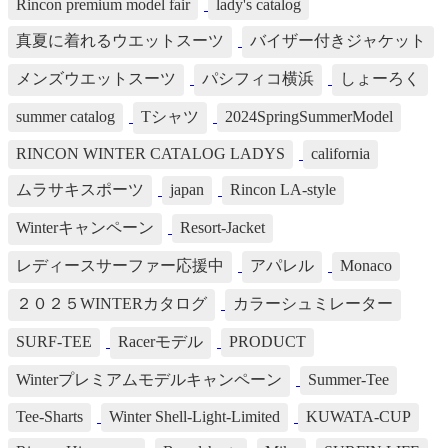
Rincon premium model fair
lady's catalog
真夏に着れるウエットスーツ
バイザー付きジャケット
メンズウエットスーツ
パシフィコ横浜
しょーろく
summer catalog
Tシャツ
2024SpringSummerModel
RINCON WINTER CATALOG LADYS
california
ムラサキスポーツ
japan
Rincon LA-style
Winterキャンペーン
Resort-Jacket
レディースサーファー応援中
アパレル
Monaco
２０２５WINTERカタログ
カラーシュミレーター
SURF-TEE
Racerモデル
PRODUCT
Winterプレミアムモデルキャンペーン
Summer-Tee
Tee-Sharts
Winter Shell-Light-Limited
KUWATA-CUP