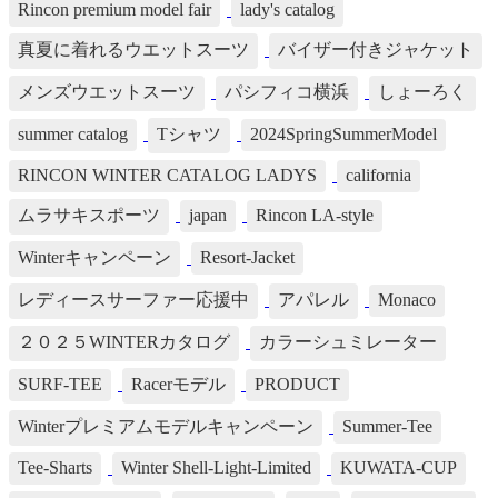
Rincon premium model fair
lady's catalog
真夏に着れるウエットスーツ
バイザー付きジャケット
メンズウエットスーツ
パシフィコ横浜
しょーろく
summer catalog
Tシャツ
2024SpringSummerModel
RINCON WINTER CATALOG LADYS
california
ムラサキスポーツ
japan
Rincon LA-style
Winterキャンペーン
Resort-Jacket
レディースサーファー応援中
アパレル
Monaco
２０２５WINTERカタログ
カラーシュミレーター
SURF-TEE
Racerモデル
PRODUCT
Winterプレミアムモデルキャンペーン
Summer-Tee
Tee-Sharts
Winter Shell-Light-Limited
KUWATA-CUP