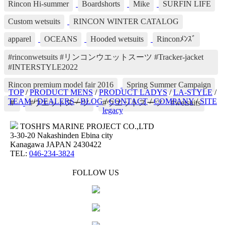
Rincon Hi-summer
Boardshorts
Mike
SURFIN LIFE
Custom wetsuits
RINCON WINTER CATALOG
apparel
OCEANS
Hooded wetsuits
Rinconﾒﾝｽﾞ
#rinconwetsuits #リンコンウエットスーツ #Tracker-jacket
#INTERSTYLE2022
Rincon premium model fair 2016
Spring Summer Campaign
TOP
/
PRODUCT MENS
/
PRODUCT LADYS
/
LA-STYLE
/
TEAM
/
DEALERS
/
BLOG
/
CONTACT
/
COMPANY
/
SITE
＃
#ウエットスーツ
#ウエットスーツ #wetsuits
legacy
TOSHI'S MARINE PROJECT CO.,LTD
3-30-20 Nakashinden Ebina city
Kanagawa JAPAN 2430422
TEL:
046-234-3824
FOLLOW US