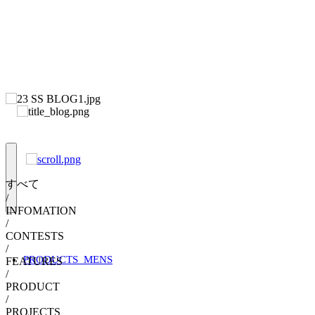
すべて
/
INFOMATION
/
CONTESTS
/
PRODUCTS_MENS
FEATURES
/
PRODUCT
/
PROJECTS