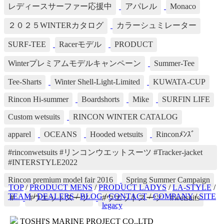
レディースサーファー応援中
アパレル
Monaco
２０２５WINTERカタログ
カラーシュミレーター
SURF-TEE
Racerモデル
PRODUCT
Winterプレミアムモデルキャンペーン
Summer-Tee
Tee-Sharts
Winter Shell-Light-Limited
KUWATA-CUP
Rincon Hi-summer
Boardshorts
Mike
SURFIN LIFE
Custom wetsuits
RINCON WINTER CATALOG
apparel
OCEANS
Hooded wetsuits
Rinconﾒﾝｽﾞ
#rinconwetsuits #リンコンウエットスーツ #Tracker-jacket
#INTERSTYLE2022
Rincon premium model fair 2016
Spring Summer Campaign
TOP
/
PRODUCT MENS
/
PRODUCT LADYS
/
LA-STYLE
/
TEAM
/
DEALERS
/
BLOG
/
CONTACT
/
COMPANY
/
SITE
＃
#ウエットスーツ
#ウエットスーツ #wetsuits
legacy
TOSHI'S MARINE PROJECT CO.,LTD