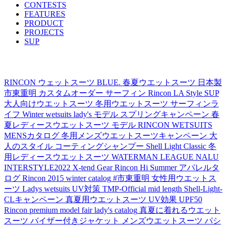
CONTESTS
FEATURES
PRODUCT
PROJECTS
SUP
TAG's LIST
RINCON
ウェットスーツ
BLUE.
春夏ウエットスーツ
日本製
市東重明
カスタムオーダー
サーフィン
Rincon LA Style
SUP
大人向けウエットスーツ
冬用ウエットスーツ
サーフィンラ
イフ
Winter wetsuits
lady's モデル
スプリングキャンペーン
春
夏レディースウエットスーツ
モデル
RINCON WETSUITS
MENSカタログ
冬用メンズウエットスーツキャンペーン
大
人のスタイル
コーティングシャンプー
Shell Light Classic
冬
用レディースウエットスーツ
WATERMAN LEAGUE
NALU
INTERSTYLE2022
X-tend Gear
Rincon Hi Summer アパレルタ
ログ
Rincon 2015 winter catalog
#市東重明
女性用ウエットス
ーツ
Ladys wetsuits
UV対策
TMP-Official
mid length
Shell-Light-
CLキャンペーン
真夏用ウエットスーツ
UV効果
UPF50
Rincon premium model fair
lady's catalog
真夏に着れるウエット
スーツ
バイザー付きジャケット
メンズウエットスーツ
パシ