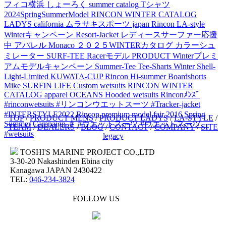
フィコ横浜
しょーろく
summer catalog
Tシャツ
2024SpringSummerModel
RINCON WINTER CATALOG
LADYS
california
ムラサキスポーツ
japan
Rincon LA-style
Winterキャンペーン
Resort-Jacket
レディースサーファー応援
中
アパレル
Monaco
２０２５WINTERカタログ
カラーシュ
ミレーター
SURF-TEE
Racerモデル
PRODUCT
Winterプレミ
アムモデルキャンペーン
Summer-Tee
Tee-Sharts
Winter Shell-
Light-Limited
KUWATA-CUP
Rincon Hi-summer
Boardshorts
Mike
SURFIN LIFE
Custom wetsuits
RINCON WINTER
CATALOG
apparel
OCEANS
Hooded wetsuits
Rinconﾒﾝｽﾞ
#rinconwetsuits #リンコンウエットスーツ #Tracker-jacket
#INTERSTYLE2022
Rincon premium model fair 2016
Spring
TOP
/
PRODUCT MENS
/
PRODUCT LADYS
/
LA-STYLE
/
Summer Campaign
＃
#ウエットスーツ
#ウエットスーツ
TEAM
/
DEALERS
/
BLOG
/
CONTACT
/
COMPANY
/
SITE
#wetsuits
legacy
TOSHI'S MARINE PROJECT CO.,LTD
3-30-20 Nakashinden Ebina city
Kanagawa JAPAN 2430422
TEL:
046-234-3824
FOLLOW US