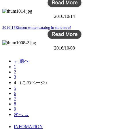
2016/10/14
2016-17Rincon winter catalog In store now!
2016/10/08
← 前へ
1
2
3
4
（このページ）
5
6
7
8
9
次へ →
INFOMATION
TOPICS LIST